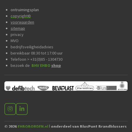
ontruimingsplan
copyright
©
voorwaarden
sitemap
privacy
MVO
bedrijfsveiligheidadvies
bereikbaar 08:30 tot 17:00 uur
Telefoon > +31(0)85 - 1304730
bezoek de
BHV EHBO
shop
I
L
n
i
s
n
© 2026
EHBOBORDEN.nl
| onderdeel van BlusPunt Brandblussers
t
k