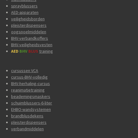
sprayblussers
AED-apparaten
veiligheidsborden
pleisterdispensers
oogspoelmiddelen
BHV-verbandkoffers
BHV-veiligheidsvesten
AED
BHV
BLUS
training
cursussen VCA
cursus-BHV-volledig
BHV-herhaling-cursus
reanimatietraining
beademingsmaskers
schuimblussers-6-liter
EHBO-wandsystemen
brandblusdekens
pleisterdispensers
verbandmiddelen