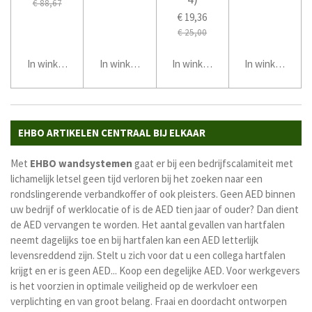
€ 88,67
€ 19,36
€ 25,00
In winkelwagen
In winkelwagen
In winkelwagen
In winkelwage
EHBO ARTIKELEN CENTRAAL BIJ ELKAAR
Met
EHBO
wandsystemen
gaat er bij een bedrijfscalamiteit met
lichamelijk letsel geen tijd verloren bij het zoeken naar een
rondslingerende verbandkoffer of ook pleisters. Geen AED binnen
uw bedrijf of werklocatie of is de AED tien jaar of ouder? Dan dient
de AED vervangen te worden. Het aantal gevallen van hartfalen
neemt dagelijks toe en bij hartfalen kan een AED letterlijk
levensreddend zijn. Stelt u zich voor dat u een collega hartfalen
krijgt en er is geen AED... Koop een degelijke AED. Voor werkgevers
is het voorzien in optimale veiligheid op de werkvloer een
verplichting en van groot belang. Fraai en doordacht ontworpen