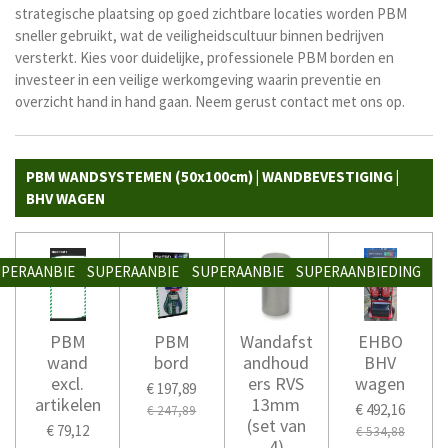
strategische plaatsing op goed zichtbare locaties worden PBM
sneller gebruikt, wat de veiligheidscultuur binnen bedrijven
versterkt.
Kies voor duidelijke, professionele PBM borden en
investeer in een veilige werkomgeving waarin preventie en
overzicht hand in hand gaan. Neem gerust contact met ons op.
PBM WANDSYSTEMEN (50x100cm) | WANDBEVESTIGING |
BHV WAGEN
PERAANBIEDING
SUPERAANBIEDING
SUPERAANBIEDING
SUPERAANBIEDING
PBM
PBM
Wandafst
EHBO
wand
bord
andhoud
BHV
excl.
ers RVS
wagen
€ 197,89
artikelen
13mm
€ 492,16
€ 247,89
(set van
€ 79,12
€ 534,88
4)