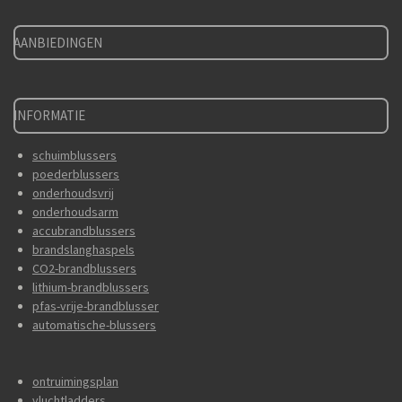
AANBIEDINGEN
INFORMATIE
schuimblussers
poederblussers
onderhoudsvrij
onderhoudsarm
accubrandblussers
brandslanghaspels
CO2-brandblussers
lithium-brandblussers
pfas-vrije-brandblusser
automatische-blussers
ontruimingsplan
vluchtladders