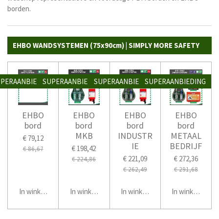
borden.
EHBO WANDSYSTEMEN (75x90cm) | SIMPLY MORE SAFETY
PERAANBIEDING
SUPERAANBIEDING
SUPERAANBIEDING
SUPERAANBIEDING
EHBO
EHBO
EHBO
EHBO
bord
bord
bord
bord
MKB
INDUSTR
METAAL
€ 79,12
IE
BEDRIJF
€ 198,42
€ 86,67
€ 221,09
€ 272,36
€ 224,86
€ 262,49
€ 291,68
In winkelwagen
In winkelwagen
In winkelwagen
In winkelwage