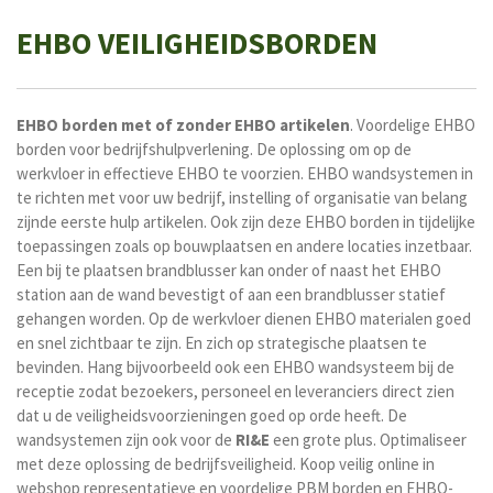
EHBO VEILIGHEIDSBORDEN
EHBO borden met of zonder EHBO artikelen
. Voordelige EHBO
borden voor bedrijfshulpverlening. De oplossing om op de
werkvloer in effectieve EHBO te voorzien. EHBO wandsystemen in
te richten met voor uw bedrijf, instelling of organisatie van belang
zijnde eerste hulp artikelen. Ook zijn deze EHBO borden in tijdelijke
toepassingen zoals op bouwplaatsen en andere locaties inzetbaar.
Een bij te plaatsen brandblusser kan onder of naast het EHBO
station aan de wand bevestigt of aan een brandblusser statief
gehangen worden. Op de werkvloer dienen EHBO materialen goed
en snel zichtbaar te zijn. En zich op strategische plaatsen te
bevinden. Hang bijvoorbeeld ook een EHBO wandsysteem bij de
receptie zodat bezoekers, personeel en leveranciers direct zien
dat u de veiligheidsvoorzieningen goed op orde heeft. De
wandsystemen zijn ook voor de
RI&E
een grote plus. Optimaliseer
met deze oplossing de bedrijfsveiligheid. Koop veilig online in
webshop representatieve en voordelige PBM borden en EHBO-