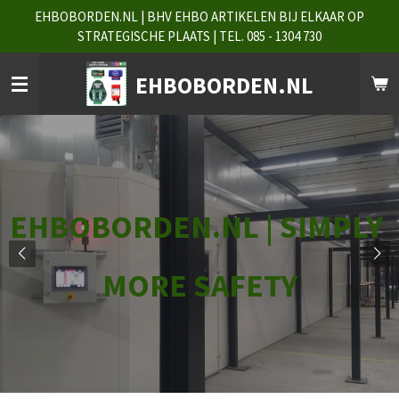
EHBOBORDEN.NL | BHV EHBO ARTIKELEN BIJ ELKAAR OP
Ga
STRATEGISCHE PLAATS | TEL. 085 - 1304 730
direct
naar
de
EHBOBORDEN.NL
hoofdinhoud
EHBOBORDEN.NL | SIMPLY
MORE SAFETY