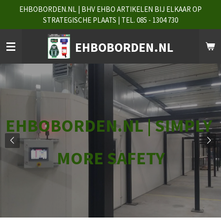
EHBOBORDEN.NL | BHV EHBO ARTIKELEN BIJ ELKAAR OP
Ga
STRATEGISCHE PLAATS | TEL. 085 - 1304 730
direct
naar
de
EHBOBORDEN.NL
hoofdinhoud
EHBOBORDEN.NL | SIMPLY
MORE SAFETY