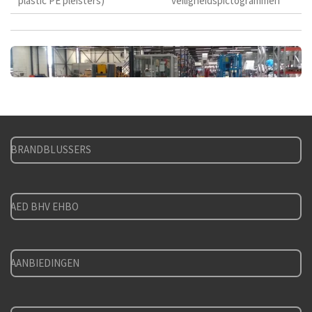
plastic PE pleisters)
veiligheidspictogrammen
BRANDBLUSSERS
AED BHV EHBO
AANBIEDINGEN