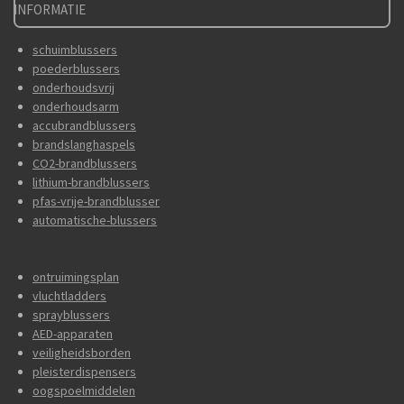
INFORMATIE
schuimblussers
poederblussers
onderhoudsvrij
onderhoudsarm
accubrandblussers
brandslanghaspels
CO2-brandblussers
lithium-brandblussers
pfas-vrije-brandblusser
automatische-blussers
ontruimingsplan
vluchtladders
sprayblussers
AED-apparaten
veiligheidsborden
pleisterdispensers
oogspoelmiddelen