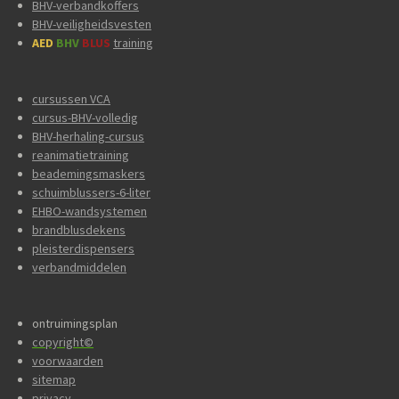
BHV-verbandkoffers
BHV-veiligheidsvesten
AED
BHV
BLUS
training
cursussen VCA
cursus-BHV-volledig
BHV-herhaling-cursus
reanimatietraining
beademingsmaskers
schuimblussers-6-liter
EHBO-wandsystemen
brandblusdekens
pleisterdispensers
verbandmiddelen
ontruimingsplan
copyright
©
voorwaarden
sitemap
privacy