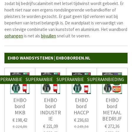
zodat bij bedrijfscalamiteit met letsel tijdwinst wordt geboekt. Er
hoeft niet naar een ergens rondslingerende verbandkoffer of
pleisters te worden gezocht. Er gaat geen tijd verloren wat bij
beperken van letsel belangrijk is. De wandplaat is vervaardigt van
een stevige combinatie van kunststof en aluminium
. Het wandbord
ophangen
is net als
bijvullen
snel uit te voeren.
EHBO WANDSYSTEMEN | EHBOBORDEN.NL
PERAANBIEDING
SUPERAANBIEDING
SUPERAANBIEDING
SUPERAANBIEDING
EHBO
EHBO
EHBO
EHBO
bord
bord
bord
bord
MKB
INDUSTR
HACCP
METAAL
IE
BEDRIJF
€ 198,42
€ 236,63
€ 221,09
€ 272,36
€ 224,86
€ 249,56