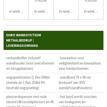
€ 262,49
€ 291,68
In winkelwagen
In winkelwagen
In winkelwagen
In winkelwage
EHBO WANDSYSTEEM
METAALBEDRIJF |
LEVERINGSOMVANG
verbandkoffer inclusief
: bewaarbox voor
wandhouder (voor snel afnemen
veiligheidsbril en bewaarbox
en terugplaatsen)
voor handschoenen
oogspoelstation (1 fles 500ml
: wandbord 75 x 90 cm
steriele en 1 fles 250ml Ph
(inclusief vier RVS
neutrale oogspoeling)
wandafstandhouders)
pleisterdispenser met rode
: het bord wordt voorzien
sleutel (40 textielpleisters en 45
van hoekgaten en