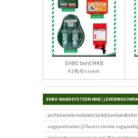
EHBO bord MKB
€ 198,42
€ 224,86
EHBO WANDSYSTEEM MKB | LEVERINGSOMV
: professionele modulaire bedrijfsverbandkoff
: oogspoelstation (2 flacons steriele oogspoelin
: pleisterdispenser met sleutel (40 textielpleiste