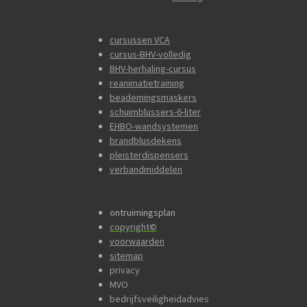
cursussen VCA
cursus-BHV-volledig
BHV-herhaling-cursus
reanimatietraining
beademingsmaskers
schuimblussers-6-liter
EHBO-wandsystemen
brandblusdekens
pleisterdispensers
verbandmiddelen
ontruimingsplan
copyright
©
voorwaarden
sitemap
privacy
MVO
bedrijfsveiligheidadvies