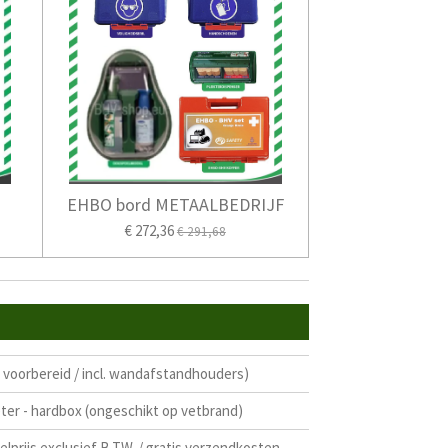
EHBO bord METAALBEDRIJF
€ 272,36
€ 291,68
 voorbereid / incl. wandafstandhouders)
eter - hardbox (ongeschikt op vetbrand)
lprijs exclusief B.T.W. / gratis verzendkosten