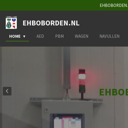
EHBOBORDEN.NL
Ga
direct
naar
EHBOBORDEN.NL
de
hoofdinhoud
HOME
AED
PBM
WAGEN
NAVULLEN
EHBOB