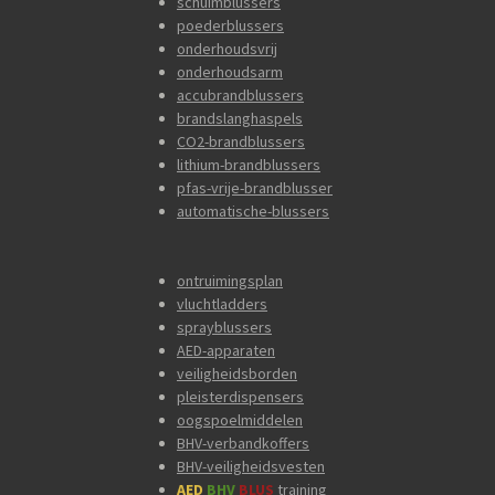
schuimblussers
poederblussers
onderhoudsvrij
onderhoudsarm
accubrandblussers
brandslanghaspels
CO2-brandblussers
lithium-brandblussers
pfas-vrije-brandblusser
automatische-blussers
ontruimingsplan
vluchtladders
sprayblussers
AED-apparaten
veiligheidsborden
pleisterdispensers
oogspoelmiddelen
BHV-verbandkoffers
BHV-veiligheidsvesten
AED
BHV
BLUS
training