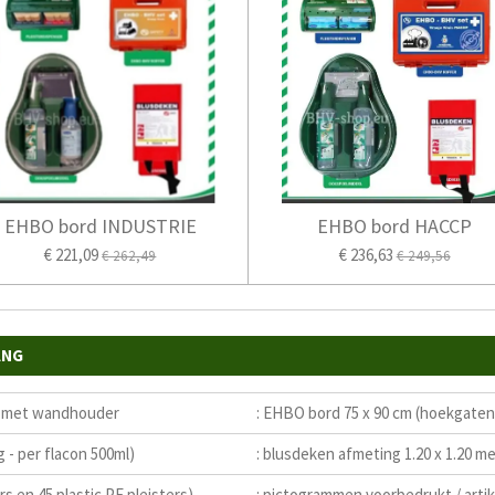
EHBO bord INDUSTRIE
EHBO bord HACCP
€ 221,09
€ 236,63
€ 262,49
€ 249,56
ANG
er met wandhouder
: EHBO bord 75 x 90 cm (hoekgaten
g - per flacon 500ml)
: blusdeken afmeting 1.20 x 1.20 m
rs en 45 plastic PE pleisters)
: pictogrammen voorbedrukt / artike